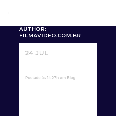
AUTHOR:
FILMAVIDEO.COM.BR
24 JUL
LOREM
IPSUM DOLOR SIT
AMET.
Postado às 14:27h
em
Blog
Lorem ipsum dolor sit amet,
consectetur adipiscing elit. Nulla ut
molestie dui. Aliquam commodo
luctus vestibulum. Integer ac