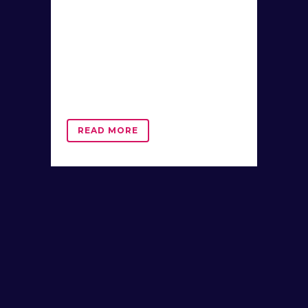
tempor mi. Quisque sem felis,
maximus quis augue eget, ornare
aliquam purus. Nullam facilisis
venenatis sagittis. Nam vulputate
leo mi, id congue lorem pretium sit
amet. Praesent...
READ MORE